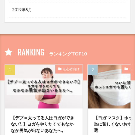
2019年5月
RANKING
ランキングTOP10
初心者向け
ヨ
【デブ＝太ってる人はヨガができ
【ヨガ マスク】ホッ
ない?!】ヨガをやりたくてもなか
当に苦しくないおす
なか勇気が出ないあなたへ。
選