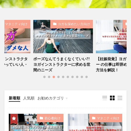
ヨガを深めたい方向け
マタニティ向け
ヨガ
まくなくていい?!
【妊娠発覚】ヨガインストラクタ
ポーズが辛いのは
クターに求める世
ー の仕事は即辞めるべき？！対応
い？！【目的別】
方法を解説！
しい選び方
新着順
人気順
お勧めカテゴリ
未分類
初心者向け
マタニティ向け