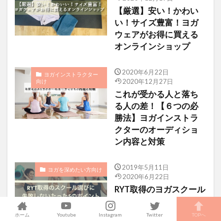
【厳選】安い！かわい
い！サイズ豊富！ヨガ
ウェアがお得に買える
オンラインショップ
2020年6月22日
ヨガインストラクター
向け
2020年12月27日
これが受かる人と落ち
る人の差！【６つの必
勝法】ヨガインストラ
クターのオーディショ
ン内容と対策
2019年5月11日
ヨガを深めたい方向け
2020年6月22日
RYT取得のヨガスクール
選びに失敗しないたっ
た”5つのポイント”＋α
ホーム
Youtube
Instagram
Twitter
TOPへ