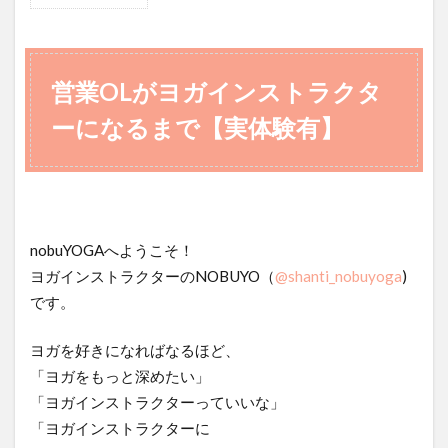
1
営業
OL
がヨ
営業OLがヨガインストラクタ
ガイ
ンス
ーになるまで【実体験有】
トラ
クタ
ーに
なる
まで
nobuYOGAへようこそ！
【実
ヨガインストラクターのNOBUYO（
@shanti_
nobuyoga
)
体験
です。
有】
1.1
ヨガを好きになればなるほど、
ヨガ
「ヨガをもっと深めたい」
イン
「ヨガインストラクターっていいな」
スト
「ヨガインストラクターに
ラク