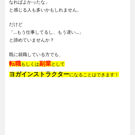
なればよかったな」
ター
と感じる人も多いかもしれません。
にな
るた
だけど
めに
資格
「…もう仕事してるし、もう遅い…」
は必
と諦めていませんか？
要
か？
既に就職している方でも、
転職
副業
1.2
もしくは
として
就職
ヨガインストラクター
になることはできます！
して
いる
あな
たが
ヨガ
イン
スト
ラク
ター