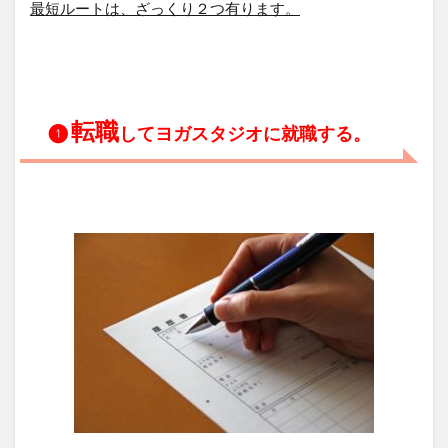
最短ルートは、ざっくり２つ有ります。
転職
❶
してヨガスタジオに就職する。