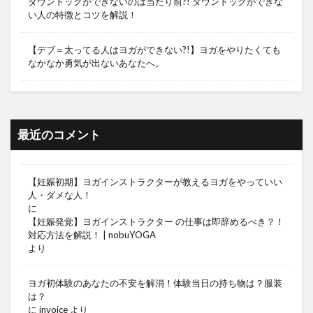
ダウンドッグができないのは当たり前?! ダウンドッグができな
い人の特徴とコツを解説！
【デブ＝太ってる人はヨガができない?!】ヨガをやりたくても
なかなか勇気が出ないあなたへ。
最近のコメント
【妊娠初期】ヨガインストラクターが教えるヨガをやっていい
人・ダメな人！
に
【妊娠発覚】ヨガインストラクター の仕事は即辞めるべき？！
対応方法を解説！ | nobuYOGA
より
ヨガ初体験のあなたの不安を解消！体験当日の持ち物は？服装
は？
に
invoice
より